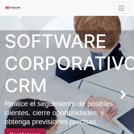
SOFTWARE
CORPORATIV
CRM
Realice el seguimiento de posibles
clientes, cierre oportunidades
y
.
obtenga previsiones precisas