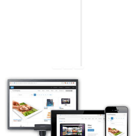
Negocio
Registro de su lugar en Google Maps y Google,
Permita que los clientes vean su empresa mientras
buscan sus servicios en Google. Efectiva y
económica.